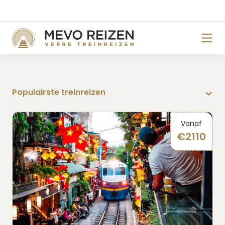
Vanaf
€
2110