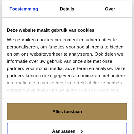
Mevo Reizen is een treinreisspecialist met focus op
Toestemming
Details
Over
verre treinreizen naar avontuurlijke bestemmingen.
Hooghiemstraplein 115
Deze website maakt gebruik van cookies
3514 AZ Utrecht
info@mevoreizen.nl
We gebruiken cookies om content en advertenties te
030 237 3001
personaliseren, om functies voor social media te bieden
en om ons websiteverkeer te analyseren. Ook delen we
Treinreizen
informatie over uw gebruik van onze site met onze
partners voor social media, adverteren en analyse. Deze
Treinreis Oezbekistan
partners kunnen deze gegevens combineren met andere
Treinreis Kazachstan
informatie die u aan ze heeft verstrekt of die ze hebben
Treinreis Vietnam
verzameld op basis van uw gebruik van hun services.
Treinreis Oezbekistan en Turkmenistan
Treinreis Oezbekistan en Kazachstan
Treinreis Zijderoute: voorjaar & zomer
Treinreis Zijderoute: najaar & zomer
Alles toestaan
Trein- en rondreis Kazachstan en Kirgizië
Treinreis Himalaya Express
Aanpassen
Rondreis Mongolië: Gobiwoestijn en Centraal Mongolië