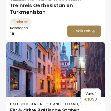
Treinreis Oezbekistan en
Turkmenistan
Treinreis
Reisdagen
Bekijk reis
15
Vanaf
€
1050
BALTISCHE STATEN
ESTLAND
LETLAND
LITOUWEN
Fly & drive Baltische Staten