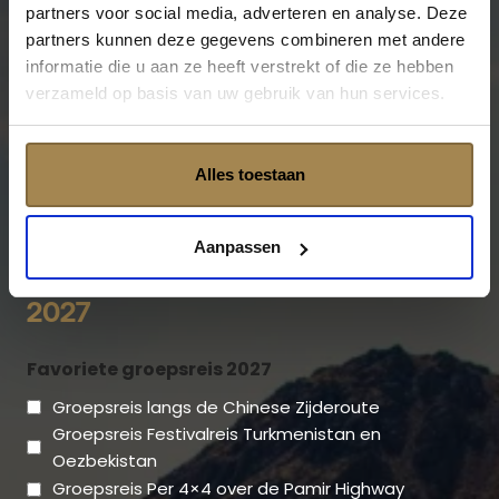
partners voor social media, adverteren en analyse. Deze
Al meer dan 25 jaar neemt een team van échte
partners kunnen deze gegevens combineren met andere
reisliefhebbers en specialisten van de regio je mee
informatie die u aan ze heeft verstrekt of die ze hebben
naar het oosten. Wat ooit begon met de
verzameld op basis van uw gebruik van hun services.
legendarische Transsiberië Express naar
Vladivostok en de Transmongolië Express naar
Beijing, groeide uit tot een bijzonder aanbod van
Alles toestaan
reizen door Centraal-Azië, Mongolië, de Kaukasus
en Tibet.
Aanpassen
Stem op je favoriete groepsreis
2027
Favoriete groepsreis 2027
Groepsreis langs de Chinese Zijderoute
Groepsreis Festivalreis Turkmenistan en
Oezbekistan
Groepsreis Per 4×4 over de Pamir Highway