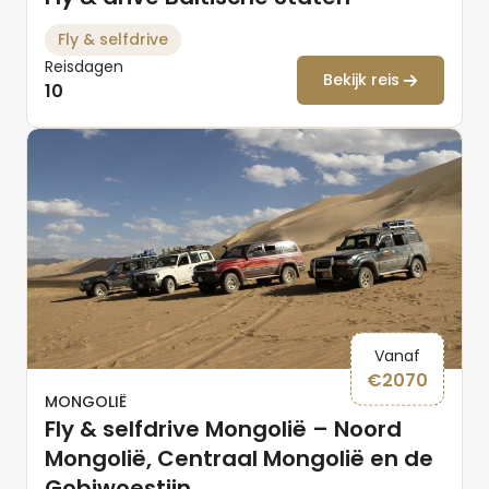
Fly & selfdrive
Reisdagen
Bekijk reis
10
Vanaf
€
2070
MONGOLIË
Fly & selfdrive Mongolië – Noord
Mongolië, Centraal Mongolië en de
Gobiwoestijn