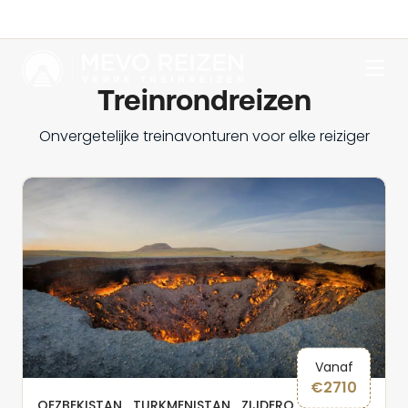
Treinrondreizen
Onvergetelijke treinavonturen voor elke reiziger
Vanaf
€
2710
OEZBEKISTAN
TURKMENISTAN
ZIJDEROUTE