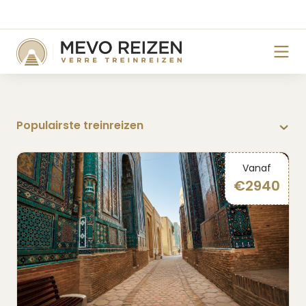
Vanaf
€
2940