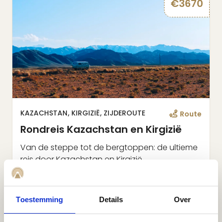
€
3670
KAZACHSTAN
KIRGIZIË
ZIJDEROUTE
Route
Rondreis Kazachstan en Kirgizië
Van de steppe tot de bergtoppen: de ultieme
reis door Kazachstan en Kirgizië
Rondreis
Reisdagen
Bekijk reis
Toestemming
Details
Over
14