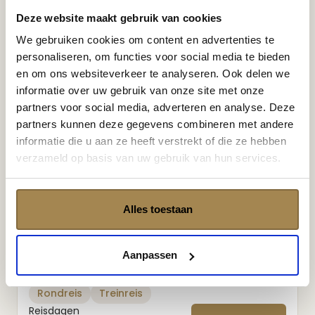
Vanaf
Deze website maakt gebruik van cookies
€
4940
We gebruiken cookies om content en advertenties te
personaliseren, om functies voor social media te bieden
en om ons websiteverkeer te analyseren. Ook delen we
informatie over uw gebruik van onze site met onze
partners voor social media, adverteren en analyse. Deze
partners kunnen deze gegevens combineren met andere
informatie die u aan ze heeft verstrekt of die ze hebben
verzameld op basis van uw gebruik van hun services.
KAZACHSTAN
KIRGIZIË
OEZBEKISTAN
Route
TURKMENISTAN
ZIJDEROUTE
Alles toestaan
Treinreis Zijderoute met Kirgizië
Op avontuur met de Zijderoute : van de
Aanpassen
Turkmeense woestijn tot Oezbeekse bazaars
Rondreis
Treinreis
Reisdagen