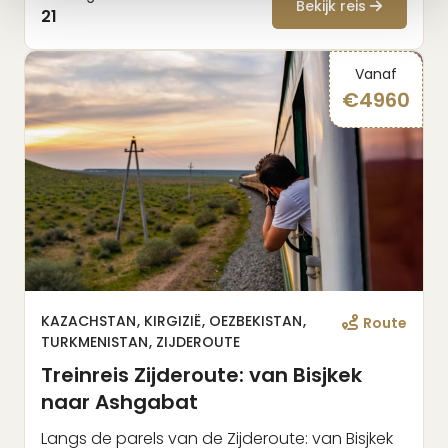
Bekijk reis
21
Vanaf
€
4960
KAZACHSTAN
KIRGIZIË
OEZBEKISTAN
Route
TURKMENISTAN
ZIJDEROUTE
Treinreis Zijderoute: van Bisjkek
naar Ashgabat
Langs de parels van de Zijderoute: van Bisjkek