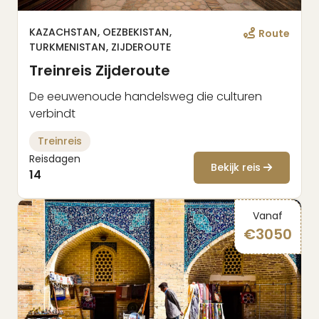
KAZACHSTAN
OEZBEKISTAN
Route
TURKMENISTAN
ZIJDEROUTE
Treinreis Zijderoute
De eeuwenoude handelsweg die culturen
verbindt
Treinreis
Reisdagen
Bekijk reis
14
Vanaf
€
3050