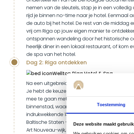
nemen van de sleutels, stap je in een volledi
rijd je binnen no-time naar je hotel. Eenmaal
de auto bij het hotel. De rest van de middag 
vrij om Riga op jouw eigen manier te ontdekk
ontspannen wandeling door het historische c
heerlijk diner in een lokaal restaurant, of kom 
de spa van het hotel.
Dag 2: Riga ontdekken
Wellton Riga Hotel & Spa
Na een uitgebreid ontbijt is het tijd om Riga te
Je hebt de keuze om de stad op eigen gelege
mee te gaan met een lokale gids. Wandel door
Toestemming
binnenstad, waar sfeervolle kerkjes, 17e-eeuw
indrukwekkende 13e-eeuwse kathedraal - de g
Baltische Staten - je zullen betoveren. Breng
Deze website maakt gebruik
Art Nouveau-wijk, beroemd om zijn unieke arc
We gebruiken cookies om cont