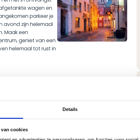
g afgetankte wagen en
 aangekomen parkeer je
en avond zijn helemaal
en. Maak een
entrum, geniet van een
even helemaal tot rust in
 ontdekken.
nheid te verkennen of
 de historische
Details
se pakhuizen en de
rootste van de
 ook een bezoek aan de
 van cookies
hitectuur, en bewonder
ent en advertenties te personaliseren, om functies voor social