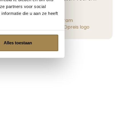
Lees verder
ze partners voor social
nformatie die u aan ze heeft
Geplaatst op
Yoram
Trustpilot
Alles toestaan