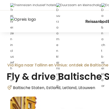
Treinreizen inclusief hotels
Duurzaam en kleinschalig
Da
Reisaanbod
Via Riga naar Tallinn en Vilnius: ontdek de Baltische
Fly & drive Baltische 
Baltische Staten
Estland
Letland
Litouwen