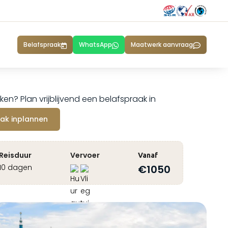
Belafspraak
WhatsApp
Maatwerk aanvraag
ken? Plan vrijblijvend een belafspraak in
ak inplannen
Reisduur
Vervoer
Vanaf
10 dagen
€
1050