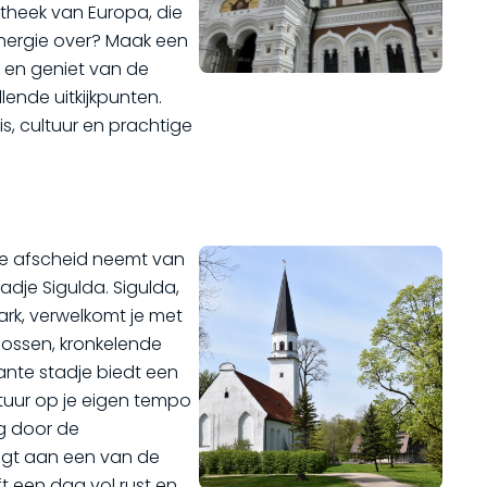
theek van Europa, die
 energie over? Maak een
 en geniet van de
ende uitkijkpunten.
s, cultuur en prachtige
 je afscheid neemt van
adje Sigulda. Sigulda,
ark, verwelkomt je met
ossen, kronkelende
ante stadje biedt een
uur op je eigen tempo
ng door de
ngt aan een van de
ft een dag vol rust en