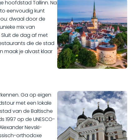
e hoofdstad Tallinn. Na
auto eenvoudig kunt
 jou: dwaal door de
unieke mix van
Sluit de dag af met
 restaurants die de stad
n maak je alvast klaar
verkennen. Ga op eigen
dstour met een lokale
 stad van de Baltische
inds 1997 op de UNESCO-
Alexander Nevski-
ussisch-orthodoxe