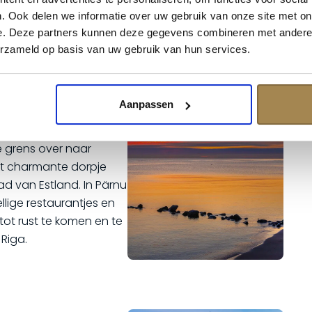
. Sluit de dag af met
. Ook delen we informatie over uw gebruik van onze site met on
en geniet van de
e. Deze partners kunnen deze gegevens combineren met andere i
erzameld op basis van uw gebruik van hun services.
e
Aanpassen
wat tijd om Riga verder
childerachtige
e grens over naar
het charmante dorpje
d van Estland. In Pärnu
lige restaurantjes en
 tot rust te komen en te
Riga.