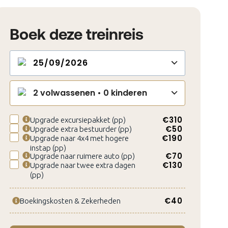
Boek deze treinreis
2
volwassenen •
0
kinderen
€
310
Upgrade excursiepakket (pp)
€
50
Upgrade extra bestuurder (pp)
€
190
Upgrade naar 4x4 met hogere
instap (pp)
€
70
Upgrade naar ruimere auto (pp)
€
130
Upgrade naar twee extra dagen
(pp)
€
40
Boekingskosten & Zekerheden