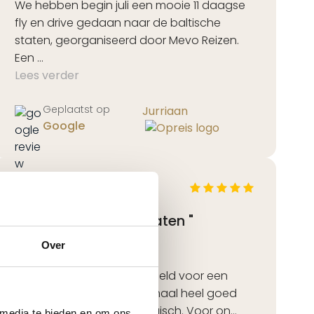
We hebben begin juli een mooie 11 daagse
fly en drive gedaan naar de baltische
staten, georganiseerd door Mevo Reizen.
Een ...
Lees verder
Geplaatst op
Jurriaan
Google
"Rondje Baltische Staten "
Over
Fly Drive Baltische Staten
Alles is snel en goed geregeld voor een
prima prijs. Hotels zijn allemaal heel goed
geweest en de route is logisch. Voor on...
 media te bieden en om ons