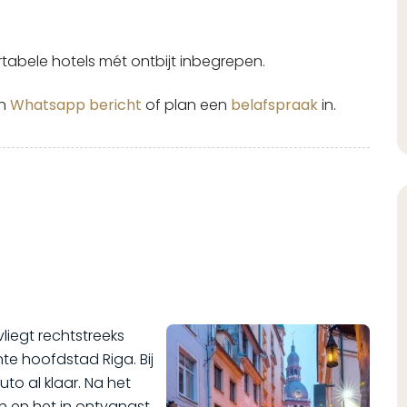
tabele hotels mét ontbijt inbegrepen.
en
Whatsapp bericht
of plan een
belafspraak
in.
liegt rechtstreeks
e hoofdstad Riga. Bij
o al klaar. Na het
en het in ontvangst