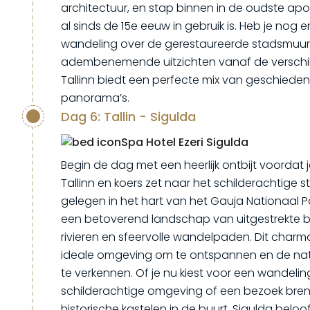
architectuur, en stap binnen in de oudste apo
al sinds de 15e eeuw in gebruik is. Heb je nog
wandeling over de gerestaureerde stadsmuur
adembenemende uitzichten vanaf de verschill
Tallinn biedt een perfecte mix van geschiedeni
panorama’s.
Dag 6: Tallin - Sigulda
Spa Hotel Ezeri Sigulda
Begin de dag met een heerlijk ontbijt voordat
Tallinn en koers zet naar het schilderachtige st
gelegen in het hart van het Gauja Nationaal P
een betoverend landschap van uitgestrekte b
rivieren en sfeervolle wandelpaden. Dit charm
ideale omgeving om te ontspannen en de nat
te verkennen. Of je nu kiest voor een wandeli
schilderachtige omgeving of een bezoek bre
historische kastelen in de buurt, Sigulda beloo