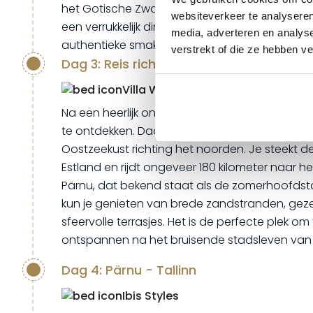
het Gotische Zwarthoofdenhuis uit de 14e eeuw
websiteverkeer te analyseren
een verrukkelijk diner in een lokaal restaurant 
media, adverteren en analys
authentieke smaken van de Letse keuken.
verstrekt of die ze hebben v
Dag 3: Reis richting Pärnu en de Oostze
Villa Wesset
Na een heerlijk ontbijt in het hotel heb je nog 
te ontdekken. Daarna begint de rit langs de s
Oostzeekust richting het noorden. Je steekt d
Estland en rijdt ongeveer 180 kilometer naar 
Pärnu, dat bekend staat als de zomerhoofdsta
kun je genieten van brede zandstranden, gezel
sfeervolle terrasjes. Het is de perfecte plek om
ontspannen na het bruisende stadsleven van 
Dag 4: Pärnu - Tallinn
Ibis Styles