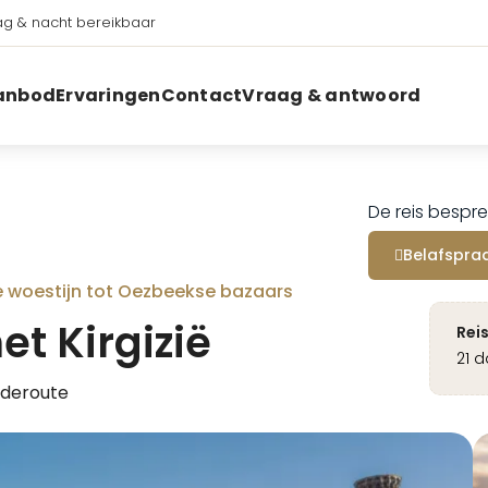
g & nacht bereikbaar
anbod
Ervaringen
Contact
Vraag & antwoord
De reis bespre
Belafspra
e woestijn tot Oezbeekse bazaars
et Kirgizië
Rei
21 
ijderoute