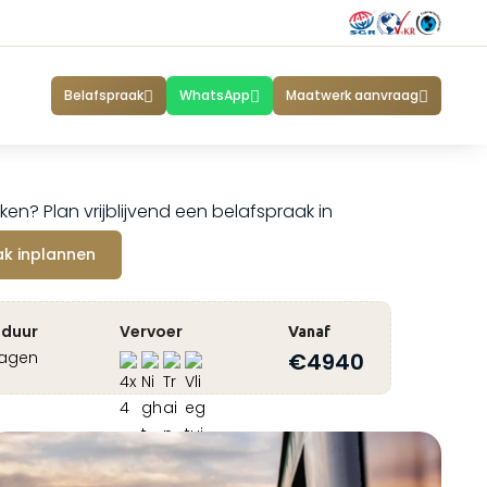
Belafspraak
WhatsApp
Maatwerk aanvraag
ken? Plan vrijblijvend een belafspraak in
ak inplannen
sduur
Vervoer
Vanaf
dagen
€
4940