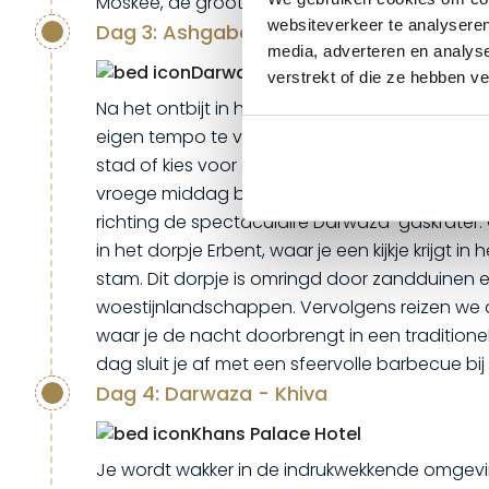
Moskee, de grootste van Centraal-Azië.
websiteverkeer te analyseren
Dag 3: Ashgabat - Darwaza
media, adverteren en analys
Darwaza Yurt kamp
verstrekt of die ze hebben v
Na het ontbijt in het hotel heb je de ochtend v
eigen tempo te verkennen. Maak een ontspa
stad of kies voor een busrit langs de indrukwe
vroege middag begint het avontuur écht wanne
richting de spectaculaire Darwaza-gaskrate
in het dorpje Erbent, waar je een kijkje krijgt i
stam. Dit dorpje is omringd door zandduinen e
woestijnlandschappen. Vervolgens reizen we
waar je de nacht doorbrengt in een tradition
dag sluit je af met een sfeervolle barbecue bij 
Dag 4: Darwaza - Khiva
Khans Palace Hotel
Je wordt wakker in de indrukwekkende omgev