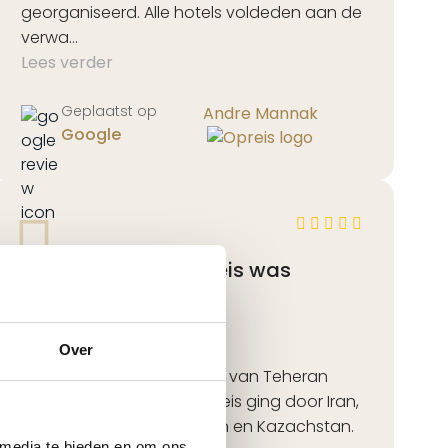
georganiseerd. Alle hotels voldeden aan de
verwa...
Lees verder
Geplaatst op
Andre Mannak
Google
"De Zijderoute treinreis was
geweldig"
Treinreis Zijderoute
Over
We hebben de zijde route, van Teheran
naar Almaty gedaan. De reis ging door Iran,
Turkmenistan, Oezbekistan en Kazachstan.
 media te bieden en om ons