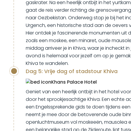
gaskrater. Na een heerlijk ontbijt in het yurtka
gaat de reis verder richting de grensoverga
naar Oezbekistan. Onderweg stop je bij het 
Urgench, een historische stad aan de oevers v
Hier ontdek je fascinerende monumenten uit de
zoals een moskee, een minaret, oude mausolea 
middag arriveer je in Khiva, waar je incheckt 
avond is helemaal voor jezelf om op je gemak 
Khiva te wandelen.
Dag 5: Vrije dag of stadstour Khiva
Khans Palace Hotel
Geniet van een heerlijk ontbijt in het hotel vo
door het sprookjesachtige Khiva. Een echte aa
een Engelssprekende gids te doen tijdens een 
neemt je mee door de betoverende oude bin
openluchtmuseum vol moskeeën, mausolea en
een belangrijke stad op de Zijderoute, ligt tu