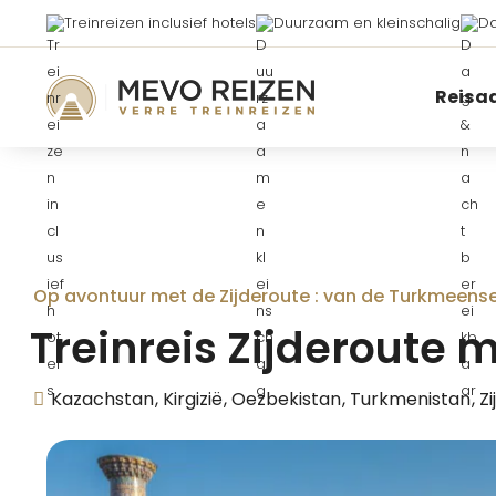
Treinreizen inclusief hotels
Duurzaam en kleinschalig
Da
Reisa
Op avontuur met de Zijderoute : van de Turkmeens
Treinreis Zijderoute m
Kazachstan
Kirgizië
Oezbekistan
Turkmenistan
Z