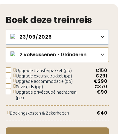
Boek deze treinreis
2
volwassenen •
0
kinderen
€
150
Upgrade transferpakket (pp)
€
291
Upgrade excursiepakket (pp)
€
290
Upgrade accommodatie (pp)
€
370
Privé gids (pp)
€
90
Upgrade privécoupé nachttrein
(pp)
€
40
Boekingskosten & Zekerheden