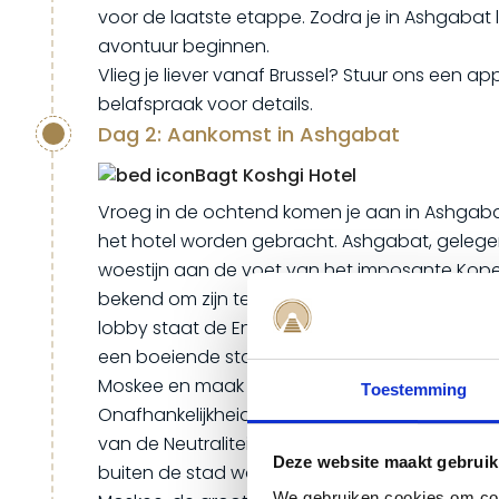
voor de laatste etappe. Zodra je in Ashgabat 
avontuur beginnen.
Vlieg je liever vanaf Brussel? Stuur ons een ap
belafspraak voor details.
Dag 2: Aankomst in Ashgabat
Bagt Koshgi Hotel
Vroeg in de ochtend komen je aan in Ashgabat
het hotel worden gebracht. Ashgabat, gelege
woestijn aan de voet van het imposante Kop
bekend om zijn textielindustrie en indrukwekke
lobby staat de Engelssprekende gids al klaar
een boeiende stadstour. Tijdens deze tour ontd
Moskee en maak je een wandeling door het pr
Toestemming
Onafhankelijkheidspark. Ook bezoek je het i
van de Neutraliteit en de fascinerende UNESCO
Deze website maakt gebruik
buiten de stad wacht nog een hoogtepunt: d
We gebruiken cookies om cont