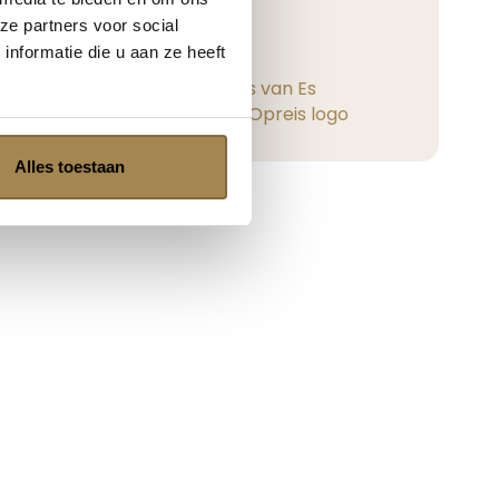
...
ze partners voor social
Lees verder
nformatie die u aan ze heeft
Geplaatst op
Jos van Es
Google
Alles toestaan