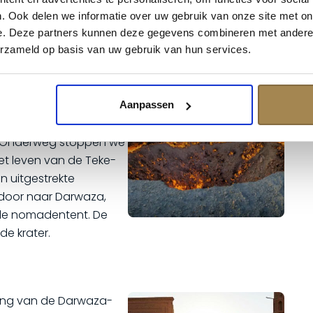
. Ook delen we informatie over uw gebruik van onze site met on
e. Deze partners kunnen deze gegevens combineren met andere i
erzameld op basis van uw gebruik van hun services.
rij om Ashgabat in je
nnen wandeling door de
kkende straten. In de
Aanpassen
er je per 4x4 vertrekt
r. Onderweg stoppen we
n het leven van de Teke-
n uitgestrekte
 door naar Darwaza,
ele nomadentent. De
de krater.
ing van de Darwaza-