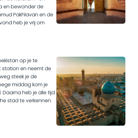
la en bewonder de
ahmud Pakhlavan en de
vond heb je vrij om
kistan op je te
t station en neemt de
weg steek je de
vroege middag kom je
. Daarna heb je alle tijd
che stad te verkennen.