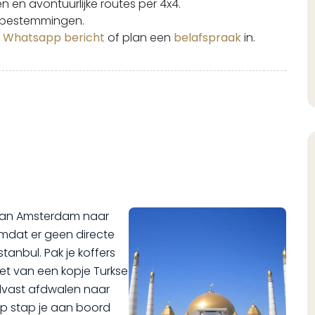
n en avontuurlijke routes per 4x4.
ke bestemmingen.
n
Whatsapp bericht
of plan een
belafspraak
in.
 van Amsterdam naar
mdat er geen directe
stanbul. Pak je koffers
iet van een kopje Turkse
alvast afdwalen naar
op stap je aan boord