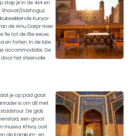
mp stap je in de 4x4 en
ng Shavat/Dashoguz
indrukwekkende Kunya-
an de Amu Darja-rivier.
 11e tot de 16e eeuw,
en forten. In de late
in je accommodatie. De
door het sfeervolle
ordat je op pad gaat
nrader is om dit met
stadstour. De gids
nenstad, een groot
 musea. Khiva, ooit
ssen de Karakum- en