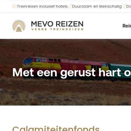
Treinreizen inclusief hotels
Duurzaam en kleinschalig
Da
Rei
Met een gerust hart 
Calamiteitenfonds