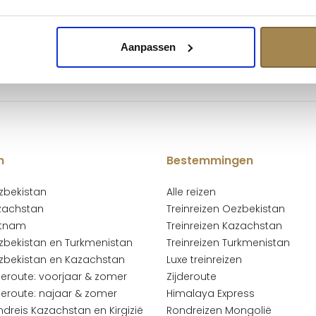
 je graag vooraf helder over informeren.
Aanpassen
n
Bestemmingen
ezbekistan
Alle reizen
azachstan
Treinreizen Oezbekistan
ietnam
Treinreizen Kazachstan
ezbekistan en Turkmenistan
Treinreizen Turkmenistan
ezbekistan en Kazachstan
Luxe treinreizen
jderoute: voorjaar & zomer
Zijderoute
jderoute: najaar & zomer
Himalaya Express
ndreis Kazachstan en Kirgizië
Rondreizen Mongolië