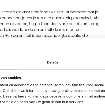
Stichting Calamiteitenfonds Reizen. Dit betekent dat je
nneer er tijdens je reis een calamiteit plaatsvindt. Als
unnen uitvoeren, krijg je (een deel van) de reissom terug.
ed als we door de calamiteit de reis moeten
Een calamiteit is een uitzonderlijke situatie die
apend conflict.
Details
 SGR Garantiefonds. Als je een reis boekt bij een
s VZR Garant, hoef je je geen zorgen te maken over het
 van cookies
aillissement van de organisatie. Mocht het gebeuren dat
ent en advertenties te personaliseren, om functies voor social
geniet, dan zorgen wij ervoor dat je reis zonder problemen
. Ook delen we informatie over uw gebruik van onze site met on
en veilige terugkeer. Controleer daarom altijd voordat je
e. Deze partners kunnen deze gegevens combineren met andere i
Garantiefonds en de garantieregeling correct toepast.
erzameld op basis van uw gebruik van hun services.
p van je vakantie genieten. Uiteraard zijn er