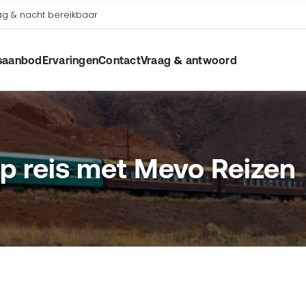
g & nacht bereikbaar
saanbod
Ervaringen
Contact
Vraag & antwoord
op reis met Mevo Reizen