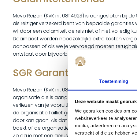
Mevo Reizen (KvK nr. 08114923) is aangesloten bij de 
als reiziger verzekerd bent van bepaalde garanties wa
wij door een calamiteit de reis niet of niet volledig k
Daarnaast worden noodzakelijke extra kosten vergo
aanpassen of als we je vervroegd moeten terughalen. 
ontstaat door bijvoorbeeld een natuurramp of gew
SGR Garantiefonds
Toestemming
Mevo Reizen (KvK nr. 08114923) is aangesloten bij het
organisatie die is aangesloten bij het garantiefond
Deze website maakt gebruik
verliezen van je vooruitbetaling bij een eventueel f
We gebruiken cookies om cont
de organisatie failliet gaat terwijl je al van je reis 
websiteverkeer te analyseren
door kan gaan. Als dat niet mogelijk is, regelen we e
media, adverteren en analys
boekt of de organisatie is aangesloten bij het SGR 
verstrekt of die ze hebben v
Zo ga je met een gerust gevoel op reis en kun je volo