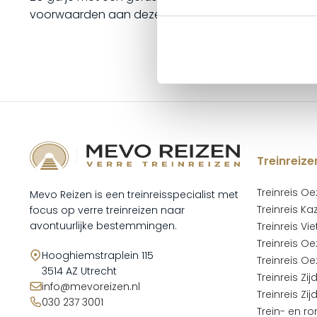
voorwaarden aan deze garantie verbonden, waar we
Treinreize
Treinreis O
Mevo Reizen is een treinreisspecialist met
Treinreis K
focus op verre treinreizen naar
avontuurlijke bestemmingen.
Treinreis V
Treinreis O
Hooghiemstraplein 115
Treinreis O
3514 AZ Utrecht
Treinreis Zi
info@mevoreizen.nl
Treinreis Zi
030 237 3001
Trein- en ro