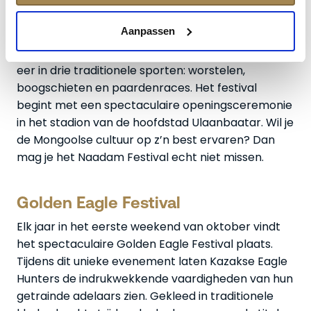
eder jaar tussen 11 en 13 juli barst het Naadam
Festival los, ook wel bekend als de Olympische
Aanpassen
Spelen van Mongolië. Tijdens dit bijzondere
evenement strijden de deelnemers om de hoogste
eer in drie traditionele sporten: worstelen,
boogschieten en paardenraces. Het festival
begint met een spectaculaire openingsceremonie
in het stadion van de hoofdstad Ulaanbaatar. Wil je
de Mongoolse cultuur op z’n best ervaren? Dan
mag je het Naadam Festival echt niet missen.
Golden Eagle Festival
Elk jaar in het eerste weekend van oktober vindt
het spectaculaire Golden Eagle Festival plaats.
Tijdens dit unieke evenement laten Kazakse Eagle
Hunters de indrukwekkende vaardigheden van hun
getrainde adelaars zien. Gekleed in traditionele