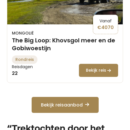
Vanaf
€
4070
MONGOLIË
The Big Loop: Khovsgol meer en de
Gobiwoestijn
Rondreis
Reisdagen
Bekijk reis
22
Bekijk reisaanbod
“Trektochten door het