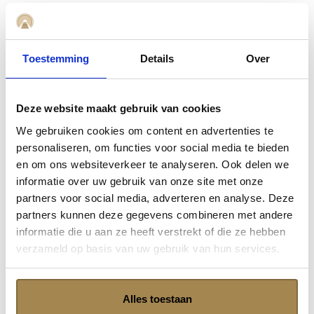
Festivalreizen Mongolië
Maak kennis met de fascinerende cultuur en
Toestemming
Details
Over
levensstijl van de Mongoolse bevolking. Een
geweldige manier om dit te doen is tijdens een van
de traditionele festivals, waar je kunt genieten van
Deze website maakt gebruik van cookies
de bijzondere Mongoolse keelzang. Mongolië staat
We gebruiken cookies om content en advertenties te
bekend om zijn gastvrije mensen en rijke culturele
personaliseren, om functies voor social media te bieden
erfgoed. De kleurrijke festivals vinden het hele jaar
en om ons websiteverkeer te analyseren. Ook delen we
door plaats, en we raden je absoluut aan om er
informatie over uw gebruik van onze site met onze
minstens één mee te maken tijdens je reis. Het is
partners voor social media, adverteren en analyse. Deze
een unieke kans om de echte Mongoolse sfeer te
partners kunnen deze gegevens combineren met andere
proeven en jezelf onder te dompelen in
informatie die u aan ze heeft verstrekt of die ze hebben
eeuwenoude tradities.
verzameld op basis van uw gebruik van hun services.
Nadaam Festival
Alles toestaan