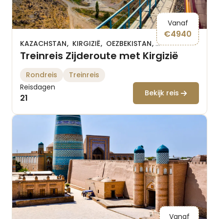
Vanaf
€
4940
KAZACHSTAN
KIRGIZIË
OEZBEKISTAN
TURKMENISTAN
Treinreis Zijderoute met Kirgizië
Rondreis
Treinreis
Reisdagen
Bekijk reis
21
Vanaf