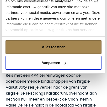
en om ons websiteverkeer te analyseren. Ook delen we
wensen samen te stellen met verschillende
informatie over uw gebruik van onze site met onze
bouwstenen. De basisreis brengt je in 21 dagen van
partners voor social media, adverteren en analyse. Deze
Ashgabat in
Turkmenistan
naar Bisjkek in Kirgizië.
partners kunnen deze gegevens combineren met andere
Heb je meer tijd? Dan kun je bijvoorbeeld Nukus en
informatie die u aan ze heeft verstrekt of die ze hebben
Aralmeer in Oezbekistan toevoegen aan je reis. In
verzameld op basis van uw gebruik van hun services.
plaats van direct naar Khiva te reizen, bezoek je
eerst Nukus en het schepenkerkhof bij het
Aralmeer. Ben je geïnteresseerd? Stuur ons een
Alles toestaan
appje of plan een boekingsgesprek in.
Aanpassen
Kirgizië
Reis met een 4×4 terreinwagen door de
adembenemende landschappen van Kirgizië.
Vanuit Saty reis je verder naar de grens van
Kirgizië. Je reist langs Karakorum, overnacht aan
het Son Kul-meer en bezoekt de Chon-Kemin
Vallei. De reis eindigt in de hoofdstad van Kirgizië,