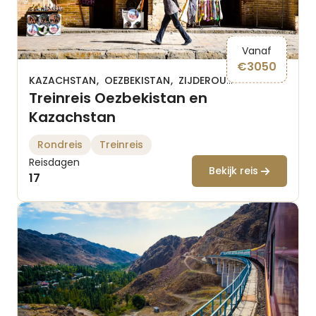
Vanaf
€
3050
KAZACHSTAN
OEZBEKISTAN
ZIJDEROUTE
Treinreis Oezbekistan en
Kazachstan
Rondreis
Treinreis
Reisdagen
Bekijk reis
17