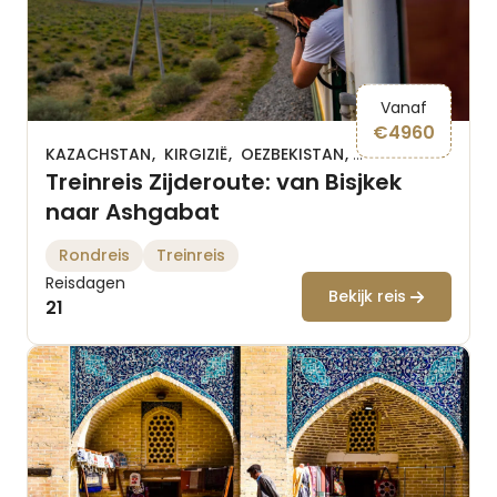
Vanaf
€
4960
KAZACHSTAN
KIRGIZIË
OEZBEKISTAN
TURKMENISTAN
Treinreis Zijderoute: van Bisjkek
naar Ashgabat
Rondreis
Treinreis
Reisdagen
Bekijk reis
21