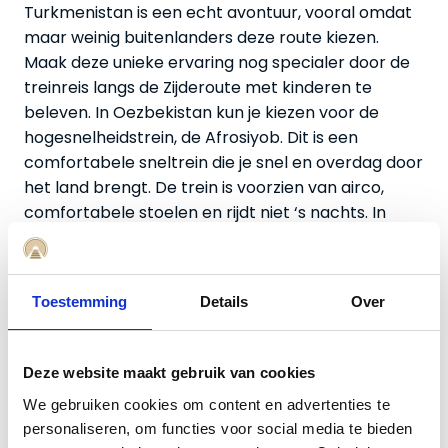
Turkmenistan is een echt avontuur, vooral omdat
maar weinig buitenlanders deze route kiezen.
Maak deze unieke ervaring nog specialer door de
treinreis langs de Zijderoute met kinderen te
beleven.
In Oezbekistan kun je kiezen voor de
hogesnelheidstrein, de Afrosiyob. Dit is een
comfortabele sneltrein die je snel en overdag door
het land brengt. De trein is voorzien van airco,
comfortabele stoelen en rijdt niet ‘s nachts. In
Kazachstan kom je vaak Russische treinen tegen,
uitgerust met een traditionele samowar én een
heetwaterkoker voor een warme kop thee
Toestemming
Details
Over
onderweg. Het reizen per trein maakt elke etappe
van de Zijderoute tot een onvergetelijke belevenis.
Deze website maakt gebruik van cookies
Zijderoute bouwstenen
We gebruiken cookies om content en advertenties te
personaliseren, om functies voor social media te bieden
De Zijderoute Express is helemaal naar jouw