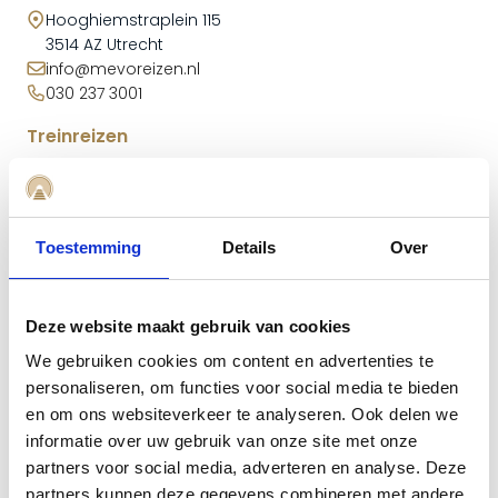
Hooghiemstraplein 115
3514 AZ Utrecht
info@mevoreizen.nl
030 237 3001
Treinreizen
Treinreis Oezbekistan
Treinreis Kazachstan
Treinreis Vietnam
Toestemming
Details
Over
Treinreis Oezbekistan en Turkmenistan
Treinreis Oezbekistan en Kazachstan
Treinreis Zijderoute: voorjaar & zomer
Deze website maakt gebruik van cookies
Treinreis Zijderoute: najaar & zomer
We gebruiken cookies om content en advertenties te
Trein- en rondreis Kazachstan en Kirgizië
personaliseren, om functies voor social media te bieden
Treinreis Himalaya Express
en om ons websiteverkeer te analyseren. Ook delen we
Rondreis Mongolië: Gobiwoestijn en Centraal Mongolië
informatie over uw gebruik van onze site met onze
Rondreis Mongolië: Gobiwoestijn, Midden- en Noord-
partners voor social media, adverteren en analyse. Deze
Mongolië
partners kunnen deze gegevens combineren met andere