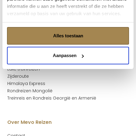
Fly & drive Baltische Staten
informatie die u aan ze heeft verstrekt of die ze hebben
verzameld op basis van uw gebruik van hun services.
Bestemmingen
Alles toestaan
Alle reizen
Treinreizen Oezbekistan
Treinreizen Kazachstan
Aanpassen
Treinreizen Turkmenistan
Luxe treinreizen
Zijderoute
Himalaya Express
Rondreizen Mongolië
Treinreis en Rondreis Georgië en Armenië
Over Mevo Reizen
Contact